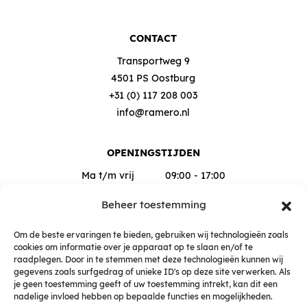
CONTACT
Transportweg 9
4501 PS Oostburg
+31 (0) 117 208 003
info@ramero.nl
OPENINGSTIJDEN
Ma t/m vrij
09:00 - 17:00
Za
09:00 - 12:00
Beheer toestemming
Buiten deze tijden op afspraak
Om de beste ervaringen te bieden, gebruiken wij technologieën zoals
cookies om informatie over je apparaat op te slaan en/of te
raadplegen. Door in te stemmen met deze technologieën kunnen wij
gegevens zoals surfgedrag of unieke ID's op deze site verwerken. Als
je geen toestemming geeft of uw toestemming intrekt, kan dit een
nadelige invloed hebben op bepaalde functies en mogelijkheden.