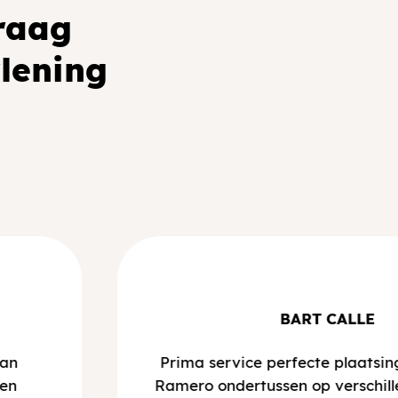
graag
rlening
BART CALLE
dan
Prima service perfecte plaatsi
een
Ramero ondertussen op verschill