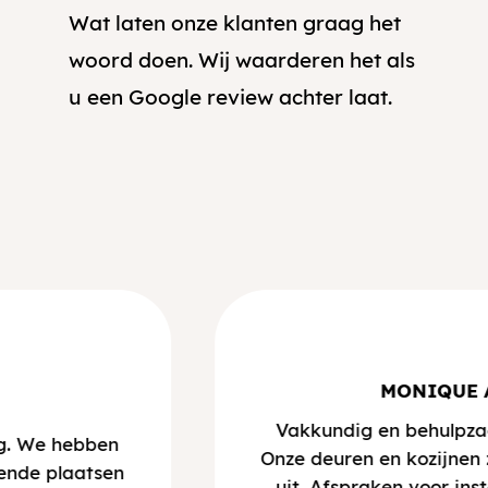
Wat laten onze klanten graag het
woord doen. Wij waarderen het als
u een Google review achter laat.
MONIQUE 
Vakkundig en behulpzaa
ng. We hebben
Onze deuren en kozijnen 
ende plaatsen
uit. Afspraken voor ins