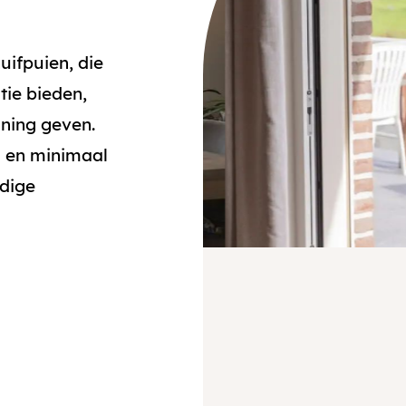
ifpuien, die
tie bieden,
woning geven.
g en minimaal
jdige