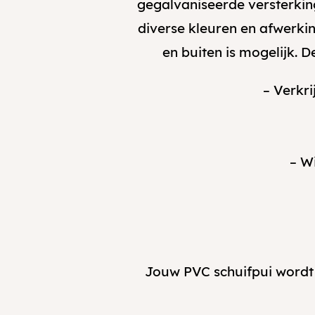
gegalvaniseerde versterkings
diverse kleuren en afwerki
en buiten is mogelijk. 
– Verkri
– W
Jouw PVC schuifpui wordt