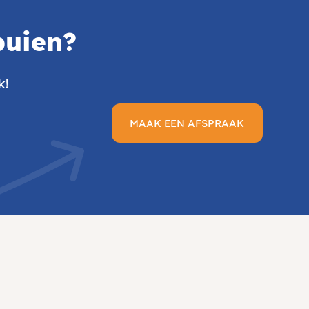
puien
?
k!
MAAK EEN AFSPRAAK