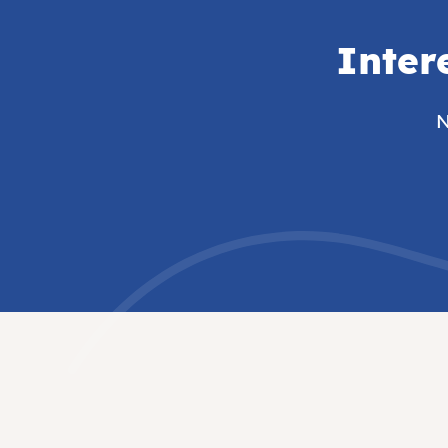
Inter
N