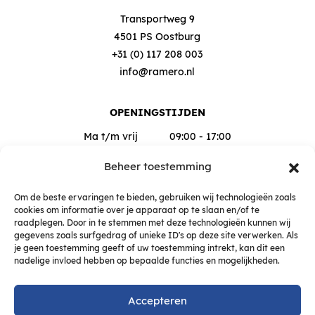
Transportweg 9
4501 PS Oostburg
+31 (0) 117 208 003
info@ramero.nl
OPENINGSTIJDEN
Ma t/m vrij
09:00 - 17:00
Za
09:00 - 12:00
Beheer toestemming
Buiten deze tijden op afspraak
Om de beste ervaringen te bieden, gebruiken wij technologieën zoals
cookies om informatie over je apparaat op te slaan en/of te
raadplegen. Door in te stemmen met deze technologieën kunnen wij
gegevens zoals surfgedrag of unieke ID's op deze site verwerken. Als
je geen toestemming geeft of uw toestemming intrekt, kan dit een
nadelige invloed hebben op bepaalde functies en mogelijkheden.
Accepteren