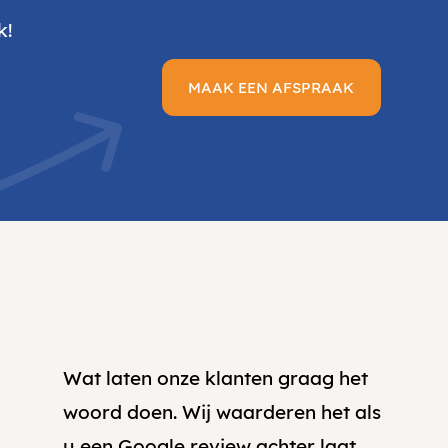
k!
MAAK EEN AFSPRAAK
Wat laten onze klanten graag het
woord doen. Wij waarderen het als
u een Google review achter laat.