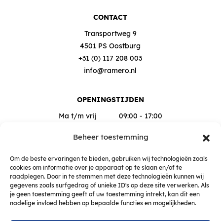
CONTACT
Transportweg 9
4501 PS Oostburg
+31 (0) 117 208 003
info@ramero.nl
OPENINGSTIJDEN
Ma t/m vrij
09:00 - 17:00
Za
09:00 - 12:00
Beheer toestemming
Buiten deze tijden op afspraak
Om de beste ervaringen te bieden, gebruiken wij technologieën zoals
cookies om informatie over je apparaat op te slaan en/of te
raadplegen. Door in te stemmen met deze technologieën kunnen wij
gegevens zoals surfgedrag of unieke ID's op deze site verwerken. Als
je geen toestemming geeft of uw toestemming intrekt, kan dit een
nadelige invloed hebben op bepaalde functies en mogelijkheden.