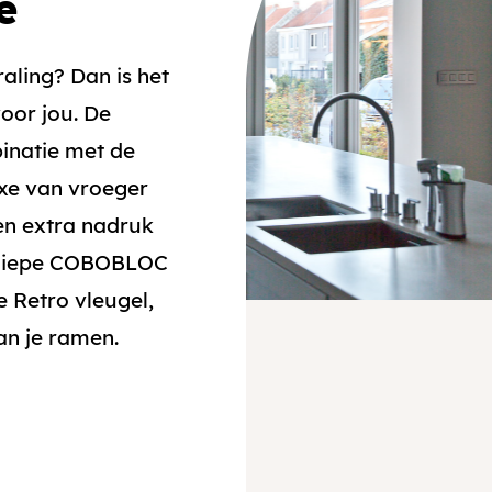
e
raling? Dan is het
oor jou. De
binatie met de
uxe van vroeger
n extra nadruk
a diepe COBOBLOC
e Retro vleugel,
an je ramen.