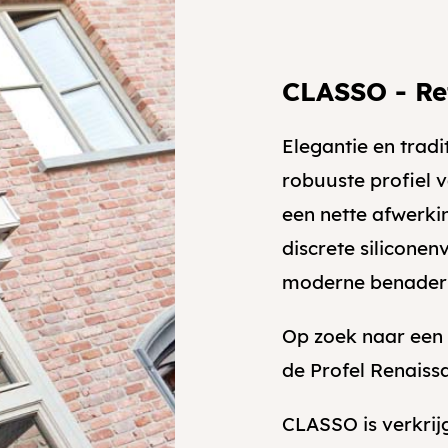
CLASSO - Re
Elegantie en tradi
robuuste profiel
een nette afwerki
discrete silicone
moderne benaderi
Op zoek naar een 
de Profel Renaiss
CLASSO is verkri