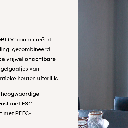
SOBLOC raam creëert
aling, gecombineerd
de vrijwel onzichtbare
agelgaatjes van
tieke houten uiterlijk.
, hoogwaardige
enst met FSC-
t met PEFC-