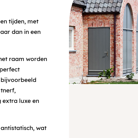
n tijden, met
 maar dan in een
 het raam worden
perfect
s bijvoorbeeld
tnerf,
g extra luxe en
 antistatisch, wat