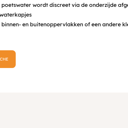
n poetswater wordt discreet via de onderzijde af
 waterkapjes
r binnen- en buitenoppervlakken of een andere k
ICHE