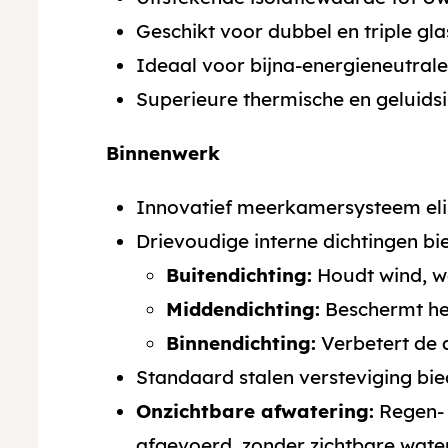
Geschikt voor dubbel en triple gla
Ideaal voor bijna-energieneutral
Superieure thermische en geluidsi
Binnenwerk
Innovatief meerkamersysteem eli
Drievoudige interne dichtingen bi
Buitendichting:
Houdt wind, wa
Middendichting:
Beschermt het
Binnendichting:
Verbetert de a
Standaard stalen versteviging biedt
Onzichtbare afwatering:
Regen- 
afgevoerd, zonder zichtbare wate