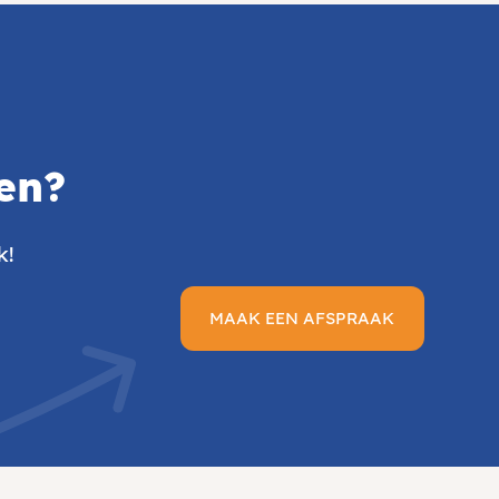
en?
k!
MAAK EEN AFSPRAAK