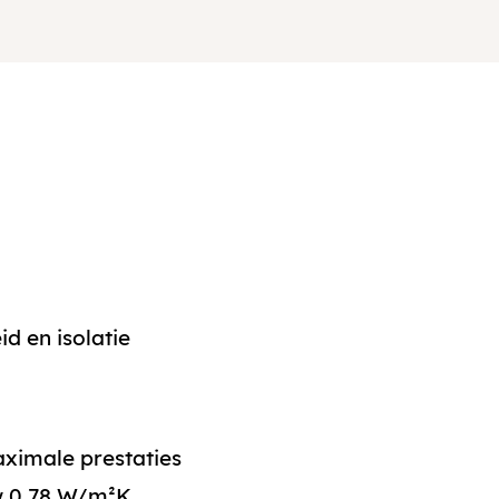
d en isolatie
ximale prestaties
Uw 0,78 W/m²K