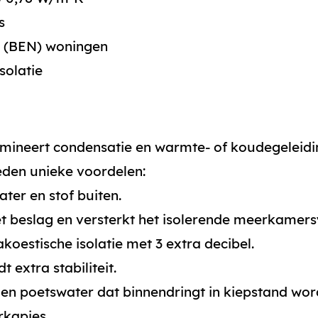
s
e (BEN) woningen
solatie
mineert condensatie en warmte- of koudegeleidi
eden unieke voordelen:
ter en stof buiten.
 beslag en versterkt het isolerende meerkamer
koestische isolatie met 3 extra decibel.
 extra stabiliteit.
en poetswater dat binnendringt in kiepstand word
rkapjes.