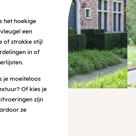
is het hoekige
vleugel een
of strakke stijl
rdelingen in of
rlijsten.
s je moeiteloos
extuur? Of kies je
uitvoeringen zijn
aardoor ze