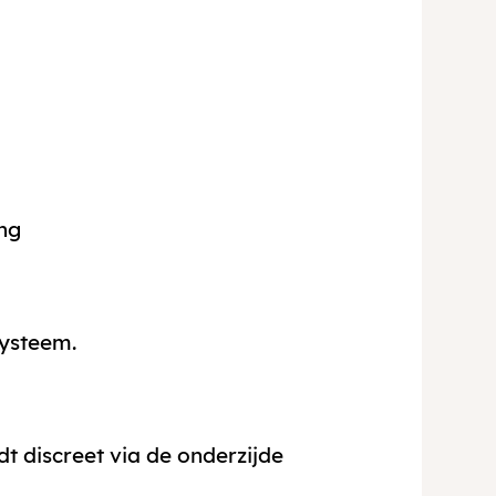
ng
systeem.
t discreet via de onderzijde